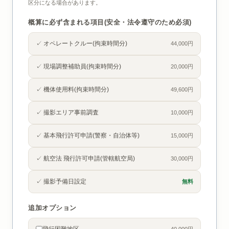
区分になる場合があります。
概算に必ず含まれる項目(安全・法令遵守のため必須)
✓ オペレートクルー(拘束時間分)
44,000円
✓ 現場調整補助員(拘束時間分)
20,000円
✓ 機体使用料(拘束時間分)
49,600円
✓ 撮影エリア事前調査
10,000円
✓ 基本飛行許可申請(警察・自治体等)
15,000円
✓ 航空法 飛行許可申請(管轄航空局)
30,000円
✓ 撮影予備日設定
無料
追加オプション