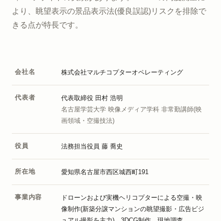
より、眺望表示の景品表示法(優良誤認)リスクを排除で
きる点が特長です。
会社名
株式会社マルチコプターオペレーティング
代表者
代表取締役 田村 浩明
名古屋学芸大学 映像メディア学科 非常勤講師(映
画領域・空撮技法)
役員
法務担当役員 藤 喬史
所在地
愛知県名古屋市西区城西町191
事業内容
ドローンおよび実機ヘリコプターによる空撮・映
像制作(新築分譲マンションの眺望撮影・広告ビジ
ュアル撮影を主力)、3DCG制作、現地調査