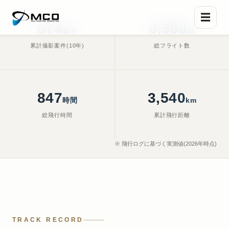
☰
588
7,425
案件
回
累計撮影案件(10年)
総フライト数
Shot on Hasselblad — Nagoya
, Feb. 19, 2026, 5:22 p.m.
966
4,598
時間
km
総飛行時間
累計飛行距離
※ 飛行ログに基づく実測値(2026年時点)
TRACK RECORD