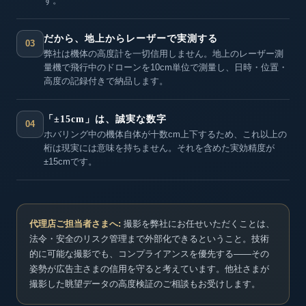
す。
だから、地上からレーザーで実測する
03
弊社は機体の高度計を一切信用しません。地上のレーザー測
量機で飛行中のドローンを10cm単位で測量し、日時・位置・
高度の記録付きで納品します。
「±15cm」は、誠実な数字
04
ホバリング中の機体自体が十数cm上下するため、これ以上の
桁は現実には意味を持ちません。それを含めた実効精度が
±15cmです。
代理店ご担当者さまへ:
撮影を弊社にお任せいただくことは、
法令・安全のリスク管理まで外部化できるということ。技術
的に可能な撮影でも、コンプライアンスを優先する——その
姿勢が広告主さまの信用を守ると考えています。他社さまが
撮影した眺望データの高度検証のご相談もお受けします。