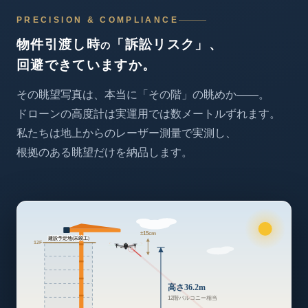
PRECISION & COMPLIANCE
物件引渡し時
「訴訟リスク」、
の
回避できていますか。
その眺望写真は、
本当に「その階」の眺めか——。
ドローンの高度計は
実運用では数メートルずれます。
私たちは地上からのレーザー測量で実測し、
根拠のある眺望だけを納品します。
±15cm
建設予定地(未竣工)
12F
高さ36.2m
12階バルコニー相当