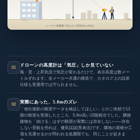
レーザー測量機で地上から実測(10cm単位)
ドローンの高度計は「気圧」しか見ていない
01
風・雲・上昇気流で気圧が変わるだけで、表示高度は数メー
トルずれます。全メーカー共通の構造で、カタログ上の誤差
仕様も実運用では守られません。
実際にあった、5.8mのズレ
02
「他社撮影の眺望データを検証してほしい」とのご依頼で13
階の眺望を実測したところ、5.8m高い15階相当でした。隣接
建物を「抜ける」はずの眺望が実際には存在しない——存在
しない景観を売れば、優良誤認(景表法)です。隣地の屋根や工
場を見通せるかが問われる低層階でも、同じことが起きま