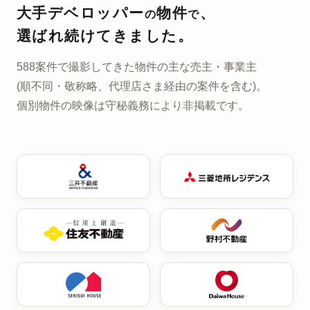
大手デベロッパー
物件
、
の
で
選ばれ続けてきました。
588案件で撮影してきた
物件の主な売主・事業主
(順不同・敬称略、代理店さま経由の案件を含む)。
個別物件の映像は
守秘義務により非掲載です。