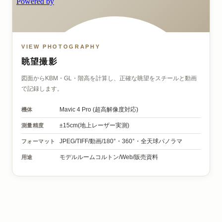
VIEW PHOTOGRAPHY
眺望撮影
図面からKBM・GL・階高を計算し、正確な眺望をスチールと動画
で記録します。
機体
Mavic 4 Pro
(超高解像度対応)
測量精度
±15cm(地上レーザー実測)
フォーマット
JPEG/TIFF/動画/
180°・360°・全天球パノラマ
用途
モデルルームコルトン/
Web/販売資料