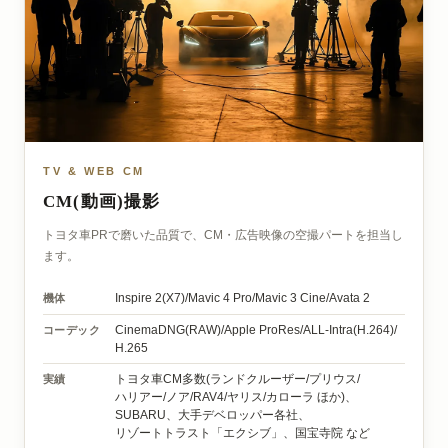
TV & WEB CM
CM(動画)撮影
トヨタ車PRで磨いた品質で、CM・広告映像の空撮パートを担当し
ます。
機体
Inspire 2(X7)/
Mavic 4 Pro/
Mavic 3 Cine/
Avata 2
コーデック
CinemaDNG(RAW)/
Apple ProRes/
ALL-Intra(H.264)/
H.265
実績
トヨタ車CM多数
(ランドクルーザー/
プリウス/
ハリアー/
ノア/
RAV4/
ヤリス/
カローラ ほか)、
SUBARU、
大手デベロッパー各社、
リゾートトラスト「エクシブ」、
国宝寺院 など