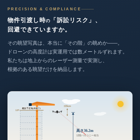
PRECISION & COMPLIANCE
物件引渡し時
「訴訟リスク」、
の
回避できていますか。
その眺望写真は、
本当に「その階」の眺めか——。
ドローンの高度計は
実運用では数メートルずれます。
私たちは地上からのレーザー測量で実測し、
根拠のある眺望だけを納品します。
±15cm
建設予定地(未竣工)
12F
高さ36.2m
12階バルコニー相当