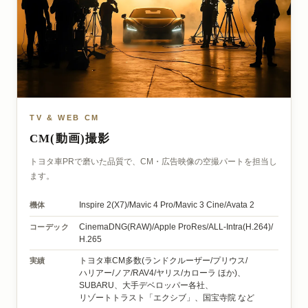
TV & WEB CM
CM(動画)撮影
トヨタ車PRで磨いた品質で、CM・広告映像の空撮パートを担当し
ます。
機体
Inspire 2(X7)/
Mavic 4 Pro/
Mavic 3 Cine/
Avata 2
コーデック
CinemaDNG(RAW)/
Apple ProRes/
ALL-Intra(H.264)/
H.265
実績
トヨタ車CM多数
(ランドクルーザー/
プリウス/
ハリアー/
ノア/
RAV4/
ヤリス/
カローラ ほか)、
SUBARU、
大手デベロッパー各社、
リゾートトラスト「エクシブ」、
国宝寺院 など