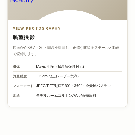
VIEW PHOTOGRAPHY
眺望撮影
図面からKBM・GL・階高を計算し、正確な眺望をスチールと動画
で記録します。
機体
Mavic 4 Pro
(超高解像度対応)
測量精度
±15cm(地上レーザー実測)
フォーマット
JPEG/TIFF/動画/
180°・360°・全天球パノラマ
用途
モデルルームコルトン/
Web/販売資料