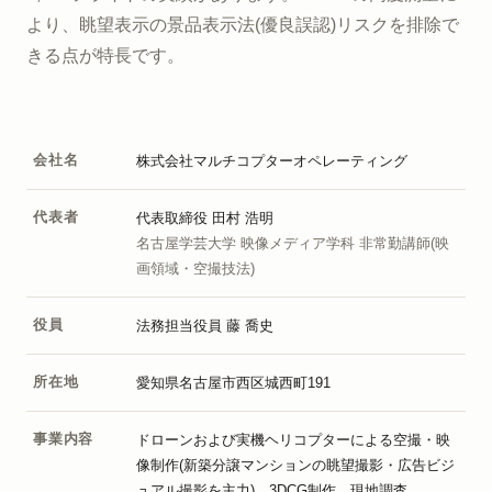
より、眺望表示の景品表示法(優良誤認)リスクを排除で
きる点が特長です。
会社名
株式会社マルチコプターオペレーティング
代表者
代表取締役 田村 浩明
名古屋学芸大学 映像メディア学科 非常勤講師(映
画領域・空撮技法)
役員
法務担当役員 藤 喬史
所在地
愛知県名古屋市西区城西町191
事業内容
ドローンおよび実機ヘリコプターによる空撮・映
像制作(新築分譲マンションの眺望撮影・広告ビジ
ュアル撮影を主力)、3DCG制作、現地調査