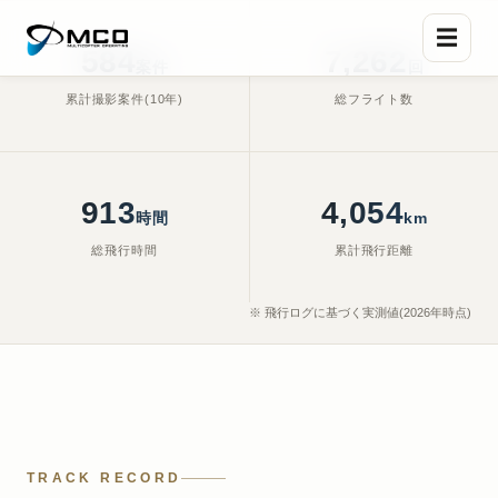
☰
588
7,425
案件
回
累計撮影案件(10年)
総フライト数
Shot on Hasselblad — Nagoya
, Feb. 19, 2026, 5:22 p.m.
966
4,598
時間
km
総飛行時間
累計飛行距離
※ 飛行ログに基づく実測値(2026年時点)
TRACK RECORD