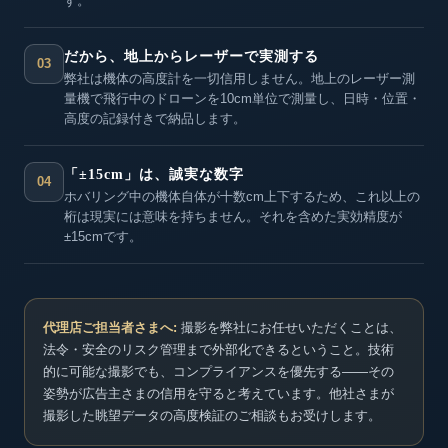
す。
だから、地上からレーザーで実測する
03
弊社は機体の高度計を一切信用しません。地上のレーザー測
量機で飛行中のドローンを10cm単位で測量し、日時・位置・
高度の記録付きで納品します。
「±15cm」は、誠実な数字
04
ホバリング中の機体自体が十数cm上下するため、これ以上の
桁は現実には意味を持ちません。それを含めた実効精度が
±15cmです。
代理店ご担当者さまへ:
撮影を弊社にお任せいただくことは、
法令・安全のリスク管理まで外部化できるということ。技術
的に可能な撮影でも、コンプライアンスを優先する——その
姿勢が広告主さまの信用を守ると考えています。他社さまが
撮影した眺望データの高度検証のご相談もお受けします。