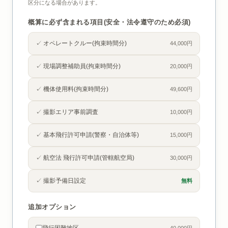
区分になる場合があります。
概算に必ず含まれる項目(安全・法令遵守のため必須)
✓ オペレートクルー(拘束時間分)
44,000円
✓ 現場調整補助員(拘束時間分)
20,000円
✓ 機体使用料(拘束時間分)
49,600円
✓ 撮影エリア事前調査
10,000円
✓ 基本飛行許可申請(警察・自治体等)
15,000円
✓ 航空法 飛行許可申請(管轄航空局)
30,000円
✓ 撮影予備日設定
無料
追加オプション