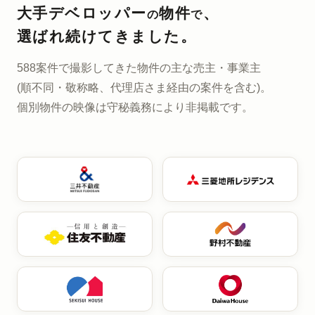
大手デベロッパー
物件
、
の
で
選ばれ続けてきました。
588案件で撮影してきた
物件の主な売主・事業主
(順不同・敬称略、代理店さま経由の案件を含む)。
個別物件の映像は
守秘義務により非掲載です。