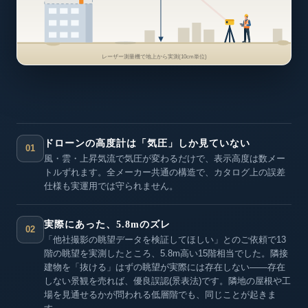
レーザー測量機で地上から実測(10cm単位)
ドローンの高度計は「気圧」しか見ていない
01
風・雲・上昇気流で気圧が変わるだけで、表示高度は数メー
トルずれます。全メーカー共通の構造で、カタログ上の誤差
仕様も実運用では守られません。
実際にあった、5.8mのズレ
02
「他社撮影の眺望データを検証してほしい」とのご依頼で13
階の眺望を実測したところ、5.8m高い15階相当でした。隣接
建物を「抜ける」はずの眺望が実際には存在しない——存在
しない景観を売れば、優良誤認(景表法)です。隣地の屋根や工
場を見通せるかが問われる低層階でも、同じことが起きま