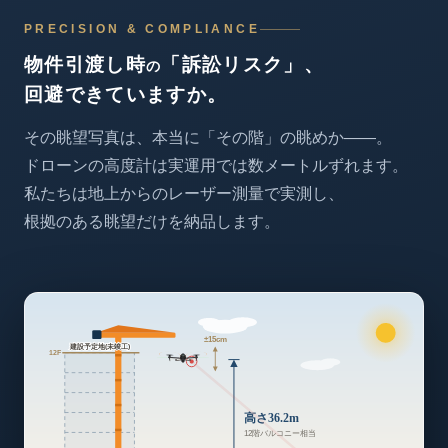
PRECISION & COMPLIANCE
物件引渡し時
「訴訟リスク」、
の
回避できていますか。
その眺望写真は、
本当に「その階」の眺めか——。
ドローンの高度計は
実運用では数メートルずれます。
私たちは地上からのレーザー測量で実測し、
根拠のある眺望だけを納品します。
±15cm
建設予定地(未竣工)
12F
高さ36.2m
12階バルコニー相当