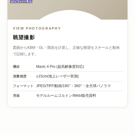
VIEW PHOTOGRAPHY
眺望撮影
図面からKBM・GL・階高を計算し、正確な眺望をスチールと動画
で記録します。
機体
Mavic 4 Pro
(超高解像度対応)
測量精度
±15cm(地上レーザー実測)
フォーマット
JPEG/TIFF/動画/
180°・360°・全天球パノラマ
用途
モデルルームコルトン/
Web/販売資料