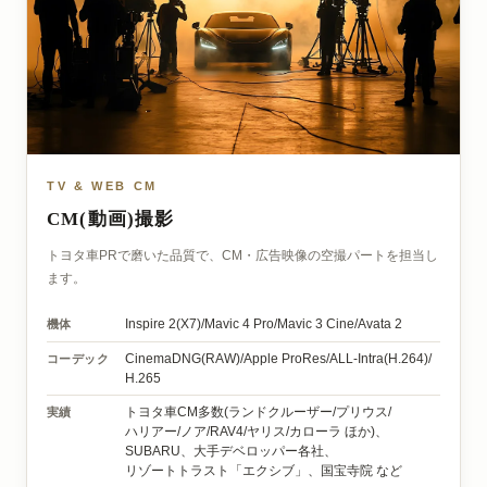
TV & WEB CM
CM(動画)撮影
トヨタ車PRで磨いた品質で、CM・広告映像の空撮パートを担当し
ます。
機体
Inspire 2(X7)/
Mavic 4 Pro/
Mavic 3 Cine/
Avata 2
コーデック
CinemaDNG(RAW)/
Apple ProRes/
ALL-Intra(H.264)/
H.265
実績
トヨタ車CM多数
(ランドクルーザー/
プリウス/
ハリアー/
ノア/
RAV4/
ヤリス/
カローラ ほか)、
SUBARU、
大手デベロッパー各社、
リゾートトラスト「エクシブ」、
国宝寺院 など