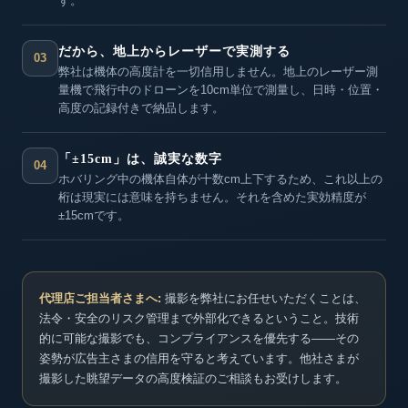
す。
だから、地上からレーザーで実測する
03
弊社は機体の高度計を一切信用しません。地上のレーザー測
量機で飛行中のドローンを10cm単位で測量し、日時・位置・
高度の記録付きで納品します。
「±15cm」は、誠実な数字
04
ホバリング中の機体自体が十数cm上下するため、これ以上の
桁は現実には意味を持ちません。それを含めた実効精度が
±15cmです。
代理店ご担当者さまへ:
撮影を弊社にお任せいただくことは、
法令・安全のリスク管理まで外部化できるということ。技術
的に可能な撮影でも、コンプライアンスを優先する——その
姿勢が広告主さまの信用を守ると考えています。他社さまが
撮影した眺望データの高度検証のご相談もお受けします。