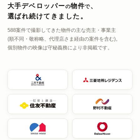
大手デベロッパー
物件
、
の
で
選ばれ続けてきました。
588案件で撮影してきた
物件の主な売主・事業主
(順不同・敬称略、代理店さま経由の案件を含む)。
個別物件の映像は
守秘義務により非掲載です。