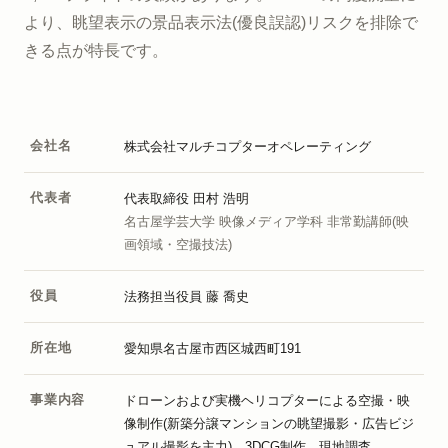
より、眺望表示の景品表示法(優良誤認)リスクを排除で
きる点が特長です。
会社名
株式会社マルチコプターオペレーティング
代表者
代表取締役 田村 浩明
名古屋学芸大学 映像メディア学科 非常勤講師(映
画領域・空撮技法)
役員
法務担当役員 藤 喬史
所在地
愛知県名古屋市西区城西町191
事業内容
ドローンおよび実機ヘリコプターによる空撮・映
像制作(新築分譲マンションの眺望撮影・広告ビジ
ュアル撮影を主力)、3DCG制作、現地調査