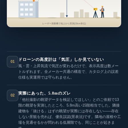
レーザー測量機で地上から実測(10cm単位)
ドローンの高度計は「気圧」しか見ていない
01
風・雲・上昇気流で気圧が変わるだけで、表示高度は数メー
トルずれます。全メーカー共通の構造で、カタログ上の誤差
仕様も実運用では守られません。
実際にあった、5.8mのズレ
02
「他社撮影の眺望データを検証してほしい」とのご依頼で13
階の眺望を実測したところ、5.8m高い15階相当でした。隣接
建物を「抜ける」はずの眺望が実際には存在しない——存在
しない景観を売れば、優良誤認(景表法)です。隣地の屋根や工
場を見通せるかが問われる低層階でも、同じことが起きま