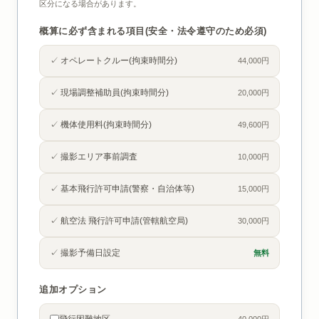
区分になる場合があります。
概算に必ず含まれる項目(安全・法令遵守のため必須)
✓ オペレートクルー(拘束時間分)
44,000円
✓ 現場調整補助員(拘束時間分)
20,000円
✓ 機体使用料(拘束時間分)
49,600円
✓ 撮影エリア事前調査
10,000円
✓ 基本飛行許可申請(警察・自治体等)
15,000円
✓ 航空法 飛行許可申請(管轄航空局)
30,000円
✓ 撮影予備日設定
無料
追加オプション