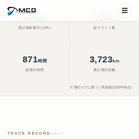
☰
588
7,425
案件
回
累計撮影案件(10年)
総フライト数
Shot on Hasselblad — Nagoya
, Feb. 19, 2026, 5:22 p.m.
966
4,598
時間
km
総飛行時間
累計飛行距離
※ 飛行ログに基づく実測値(2026年時点)
TRACK RECORD