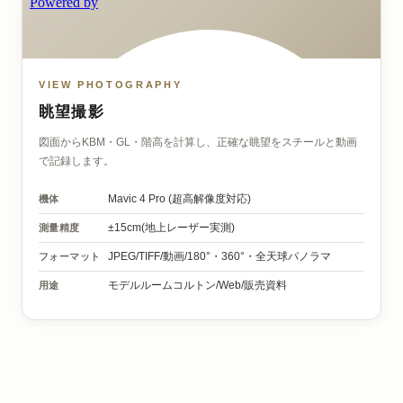
VIEW PHOTOGRAPHY
眺望撮影
図面からKBM・GL・階高を計算し、正確な眺望をスチールと動画
で記録します。
機体
Mavic 4 Pro
(超高解像度対応)
測量精度
±15cm(地上レーザー実測)
フォーマット
JPEG/TIFF/動画/
180°・360°・全天球パノラマ
用途
モデルルームコルトン/
Web/販売資料