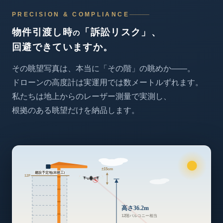
PRECISION & COMPLIANCE
物件引渡し時
「訴訟リスク」、
の
回避できていますか。
その眺望写真は、
本当に「その階」の眺めか——。
ドローンの高度計は
実運用では数メートルずれます。
私たちは地上からのレーザー測量で実測し、
根拠のある眺望だけを納品します。
±15cm
建設予定地(未竣工)
12F
高さ36.2m
12階バルコニー相当