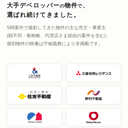
大手デベロッパー
物件
、
の
で
選ばれ続けてきました。
588案件で撮影してきた
物件の主な売主・事業主
(順不同・敬称略、代理店さま経由の案件を含む)。
個別物件の映像は
守秘義務により非掲載です。