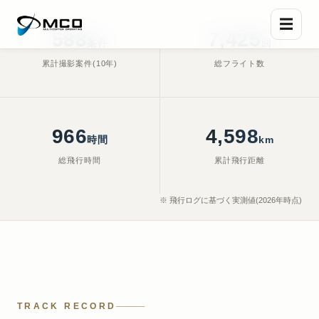
☰
588
7,425
案件
回
累計撮影案件(10年)
総フライト数
Shot on Hasselblad — Nagoya
, Feb. 19, 2026, 5:22 p.m.
966
4,598
時間
km
総飛行時間
累計飛行距離
※ 飛行ログに基づく実測値(2026年時点)
TRACK RECORD