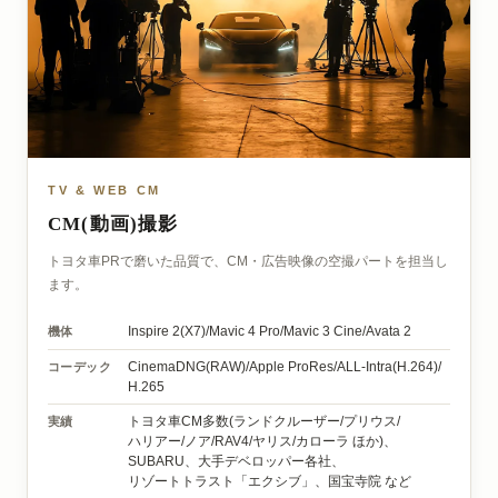
TV & WEB CM
CM(動画)撮影
トヨタ車PRで磨いた品質で、CM・広告映像の空撮パートを担当し
ます。
機体
Inspire 2(X7)/
Mavic 4 Pro/
Mavic 3 Cine/
Avata 2
コーデック
CinemaDNG(RAW)/
Apple ProRes/
ALL-Intra(H.264)/
H.265
実績
トヨタ車CM多数
(ランドクルーザー/
プリウス/
ハリアー/
ノア/
RAV4/
ヤリス/
カローラ ほか)、
SUBARU、
大手デベロッパー各社、
リゾートトラスト「エクシブ」、
国宝寺院 など