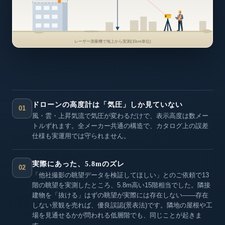
レーザー測量機で地上から実測(10cm単位)
ドローンの高度計は「気圧」しか見ていない
01
風・雲・上昇気流で気圧が変わるだけで、表示高度は数メー
トルずれます。全メーカー共通の構造で、カタログ上の誤差
仕様も実運用では守られません。
実際にあった、5.8mのズレ
02
「他社撮影の眺望データを検証してほしい」とのご依頼で13
階の眺望を実測したところ、5.8m高い15階相当でした。隣接
建物を「抜ける」はずの眺望が実際には存在しない——存在
しない景観を売れば、優良誤認(景表法)です。隣地の屋根や工
場を見通せるかが問われる低層階でも、同じことが起きま