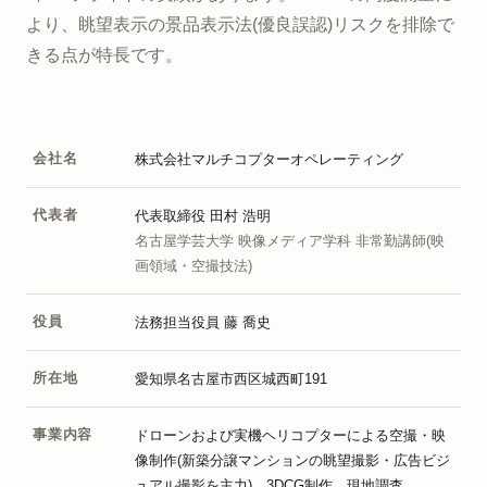
より、眺望表示の景品表示法(優良誤認)リスクを排除で
きる点が特長です。
会社名
株式会社マルチコプターオペレーティング
代表者
代表取締役 田村 浩明
名古屋学芸大学 映像メディア学科 非常勤講師(映
画領域・空撮技法)
役員
法務担当役員 藤 喬史
所在地
愛知県名古屋市西区城西町191
事業内容
ドローンおよび実機ヘリコプターによる空撮・映
像制作(新築分譲マンションの眺望撮影・広告ビジ
ュアル撮影を主力)、3DCG制作、現地調査