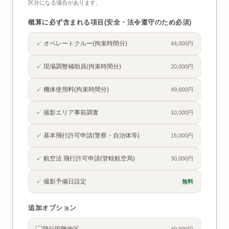
区分になる場合があります。
概算に必ず含まれる項目(安全・法令遵守のため必須)
✓ オペレートクルー(拘束時間分)
44,000円
✓ 現場調整補助員(拘束時間分)
20,000円
✓ 機体使用料(拘束時間分)
49,600円
✓ 撮影エリア事前調査
10,000円
✓ 基本飛行許可申請(警察・自治体等)
15,000円
✓ 航空法 飛行許可申請(管轄航空局)
30,000円
✓ 撮影予備日設定
無料
追加オプション