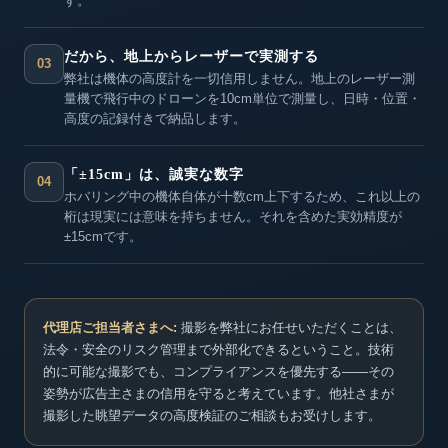
す。
だから、地上からレーザーで実測する
03
弊社は機体の高度計を一切信用しません。地上のレーザー測
量機で飛行中のドローンを10cm単位で測量し、日時・位置・
高度の記録付きで納品します。
「±15cm」は、誠実な数字
04
ホバリング中の機体自体が十数cm上下するため、これ以上の
桁は現実には意味を持ちません。それを含めた実効精度が
±15cmです。
代理店ご担当者さまへ:
撮影を弊社にお任せいただくことは、
法令・安全のリスク管理まで外部化できるということ。技術
的に可能な撮影でも、コンプライアンスを優先する——その
姿勢が広告主さまの信用を守ると考えています。他社さまが
撮影した眺望データの高度検証のご相談もお受けします。