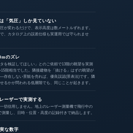
は「気圧」しか見ていない
圧が変わるだけで、表示高度は数メートルずれます。
で、カタログ上の誤差仕様も実運用では守られませ
8mのズレ
タを検証してほしい」とのご依頼で13階の眺望を実測
高い15階相当でした。隣接建物を「抜ける」はずの眺望が
—存在しない景観を売れば、優良誤認(景表法)です。隣
せるかが問われる低層階でも、同じことが起きます。
レーザーで実測する
一切信用しません。地上のレーザー測量機で飛行中の
位で測量し、日時・位置・高度の記録付きで納品します。
誠実な数字