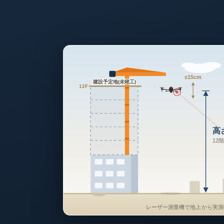
±15cm
建設予定地(未竣工)
12F
高さ
12
レーザー測量機で地上から実測(1