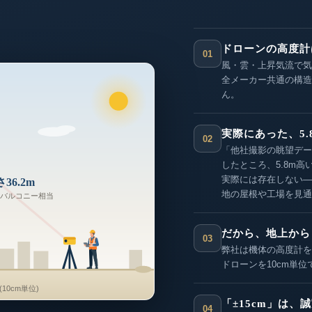
ドローンの高度計
01
風・雲・上昇気流で気
全メーカー共通の構造
ん。
実際にあった、5.
02
「他社撮影の眺望デー
したところ、5.8m
実際には存在しない—
36.2m
地の屋根や工場を見通
階バルコニー相当
だから、地上から
03
弊社は機体の高度計を
ドローンを10cm単
0cm単位)
「±15cm」は、
04