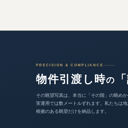
PRECISION & COMPLIANCE
物件引渡し時
「
の
その眺望写真は、
本当に「その階」の眺めか
実運用では数メートルずれます。
私たちは地
根拠のある眺望だけを納品します。