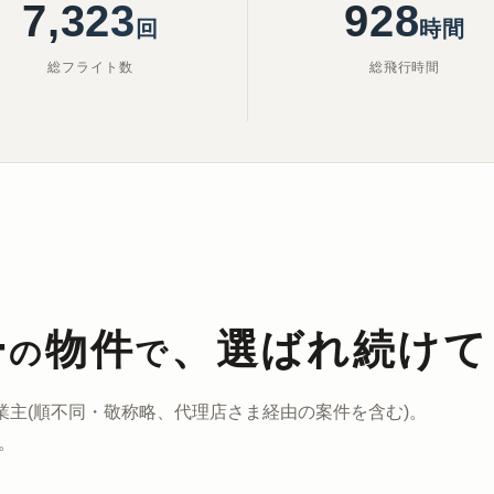
7,425
966
回
時間
総フライト数
総飛行時間
ー
物件
、
選ばれ続けて
の
で
業主
(順不同・敬称略、代理店さま経由の案件を含む)。
。