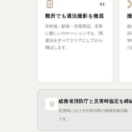
01
難所でも適法撮影を徹底
市街地・駅前・空港周辺。非常
超
に難しいロケーションでも、関
2
連法をすべてクリアにしてから
3
飛ばします。
三
総務省消防庁と災害時協定を締
災害時における中部10県の情報収集活動
です。