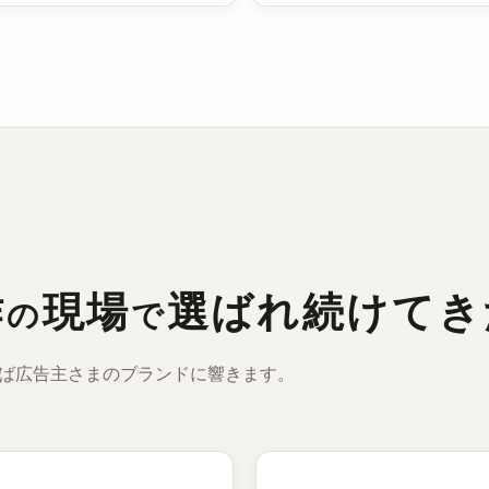
作
現場
選ばれ続けてき
の
で
ば広告主さまのブランドに響きます。