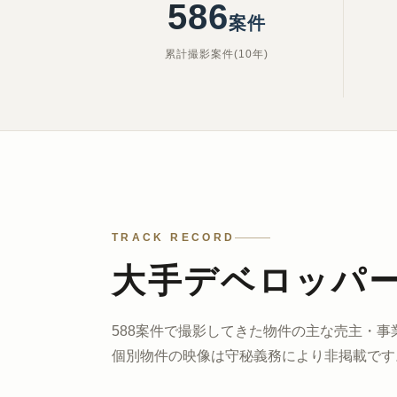
588
案件
累計撮影案件(10年)
TRACK RECORD
大手デベロッパ
588案件で撮影してきた
物件の主な売主・事
個別物件の映像は
守秘義務により非掲載です