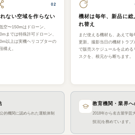
02
撮れない空域を作らない
機材は毎年、新品に総
れ替え
低空〜150mはドローン、
50mまでは特殊許可ドローン、
まだ使える機材も、あえて毎
00m以上は実機ヘリコプターの
更新。撮影当日の機材トラブ
段構え。
で販売スケジュールを止める
スクを、根元から断ちます。
結
教育機関・業界へ
。公的機関に認められた運航体制
2018年から名古屋学芸
技法)を務めています。