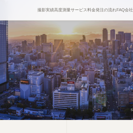
撮影実績
高度測量
サービス
料金
発注の流れ
FAQ
会社
S