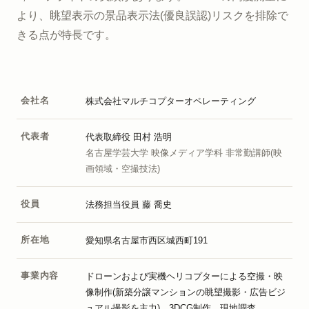
より、眺望表示の景品表示法(優良誤認)リスクを排除で
きる点が特長です。
会社名
株式会社マルチコプターオペレーティング
代表者
代表取締役 田村 浩明
名古屋学芸大学 映像メディア学科 非常勤講師(映
画領域・空撮技法)
役員
法務担当役員 藤 喬史
所在地
愛知県名古屋市西区城西町191
事業内容
ドローンおよび実機ヘリコプターによる空撮・映
像制作(新築分譲マンションの眺望撮影・広告ビジ
ュアル撮影を主力)、3DCG制作、現地調査