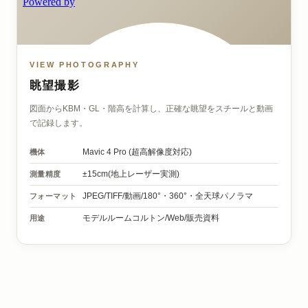
VIEW PHOTOGRAPHY
眺望撮影
図面からKBM・GL・階高を計算し、正確な眺望をスチールと動画
で記録します。
機体
Mavic 4 Pro
(超高解像度対応)
測量精度
±15cm(地上レーザー実測)
フォーマット
JPEG/TIFF/動画/
180°・360°・全天球パノラマ
用途
モデルルームコルトン/
Web/販売資料