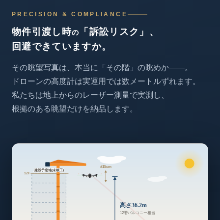
PRECISION & COMPLIANCE
物件引渡し時
「訴訟リスク」、
の
回避できていますか。
その眺望写真は、
本当に「その階」の眺めか——。
ドローンの高度計は
実運用では数メートルずれます。
私たちは地上からのレーザー測量で実測し、
根拠のある眺望だけを納品します。
±15cm
建設予定地(未竣工)
12F
高さ36.2m
12階バルコニー相当