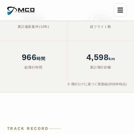
☰
588
7,425
案件
回
累計撮影案件(10年)
総フライト数
Shot on Hasselblad — Nagoya
, Feb. 19, 2026, 5:22 p.m.
966
4,598
時間
km
総飛行時間
累計飛行距離
※ 飛行ログに基づく実測値(2026年時点)
TRACK RECORD