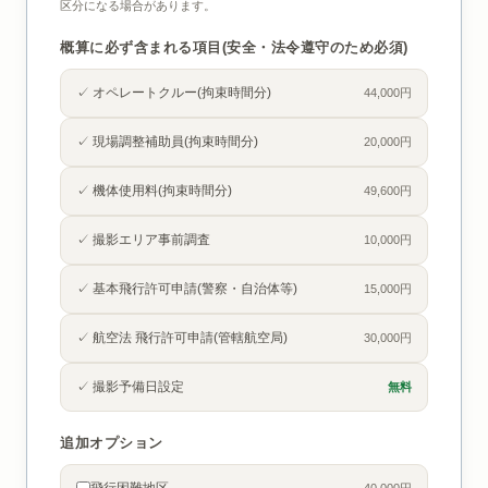
区分になる場合があります。
概算に必ず含まれる項目(安全・法令遵守のため必須)
✓ オペレートクルー(拘束時間分)
44,000円
✓ 現場調整補助員(拘束時間分)
20,000円
✓ 機体使用料(拘束時間分)
49,600円
✓ 撮影エリア事前調査
10,000円
✓ 基本飛行許可申請(警察・自治体等)
15,000円
✓ 航空法 飛行許可申請(管轄航空局)
30,000円
✓ 撮影予備日設定
無料
追加オプション