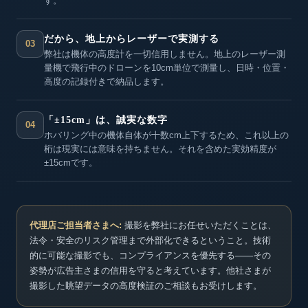
す。
だから、地上からレーザーで実測する
03
弊社は機体の高度計を一切信用しません。地上のレーザー測
量機で飛行中のドローンを10cm単位で測量し、日時・位置・
高度の記録付きで納品します。
「±15cm」は、誠実な数字
04
ホバリング中の機体自体が十数cm上下するため、これ以上の
桁は現実には意味を持ちません。それを含めた実効精度が
±15cmです。
代理店ご担当者さまへ:
撮影を弊社にお任せいただくことは、
法令・安全のリスク管理まで外部化できるということ。技術
的に可能な撮影でも、コンプライアンスを優先する——その
姿勢が広告主さまの信用を守ると考えています。他社さまが
撮影した眺望データの高度検証のご相談もお受けします。