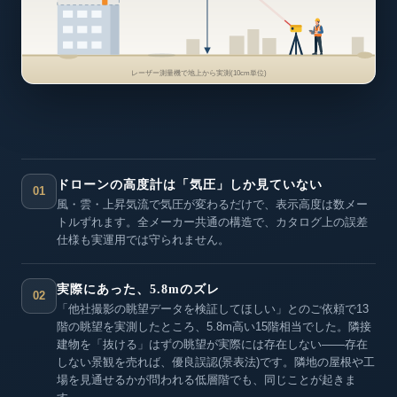
レーザー測量機で地上から実測(10cm単位)
ドローンの高度計は「気圧」しか見ていない
01
風・雲・上昇気流で気圧が変わるだけで、表示高度は数メー
トルずれます。全メーカー共通の構造で、カタログ上の誤差
仕様も実運用では守られません。
実際にあった、5.8mのズレ
02
「他社撮影の眺望データを検証してほしい」とのご依頼で13
階の眺望を実測したところ、5.8m高い15階相当でした。隣接
建物を「抜ける」はずの眺望が実際には存在しない——存在
しない景観を売れば、優良誤認(景表法)です。隣地の屋根や工
場を見通せるかが問われる低層階でも、同じことが起きま