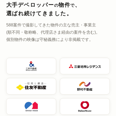
大手デベロッパー
物件
、
の
で
選ばれ続けてきました。
588案件で撮影してきた
物件の主な売主・事業主
(順不同・敬称略、代理店さま経由の案件を含む)。
個別物件の映像は
守秘義務により非掲載です。