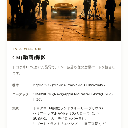
TV & WEB CM
CM(動画)撮影
トヨタ車PRで磨いた品質で、CM・広告映像の空撮パートを担当し
ます。
機体
Inspire 2(X7)/
Mavic 4 Pro/
Mavic 3 Cine/
Avata 2
コーデック
CinemaDNG(RAW)/
Apple ProRes/
ALL-Intra(H.264)/
H.265
実績
トヨタ車CM多数
(ランドクルーザー/
プリウス/
ハリアー/
ノア/
RAV4/
ヤリス/
カローラ ほか)、
SUBARU、
大手デベロッパー各社、
リゾートトラスト「エクシブ」、
国宝寺院 など